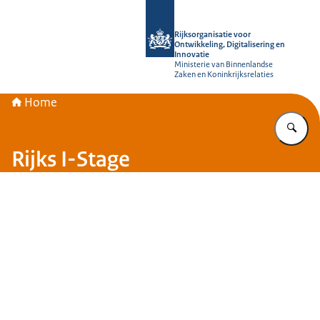
Naar de homepage van Rijksorganisati
Rijksorganisatie voor
Ontwikkeling, Digitalisering en
Innovatie
Ministerie van Binnenlandse
Zaken en Koninkrijksrelaties
Home
Vu
Rijks I-Stage