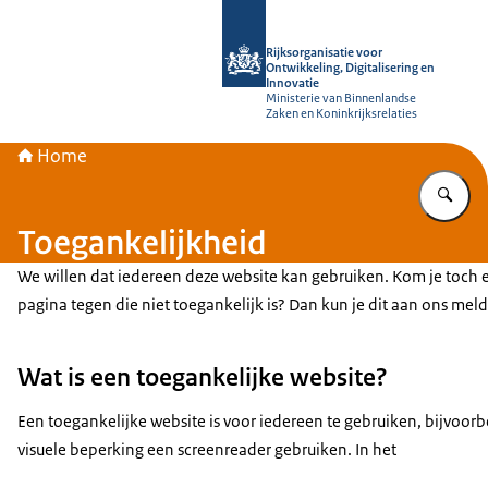
Naar de homepage van Rijksorganisati
Rijksorganisatie voor
Ontwikkeling, Digitalisering en
Innovatie
Ministerie van Binnenlandse
Zaken en Koninkrijksrelaties
Home
Vu
Toegankelijkheid
We willen dat iedereen deze website kan gebruiken. Kom je toch 
pagina tegen die niet toegankelijk is? Dan kun je dit aan ons mel
Wat is een toegankelijke website?
Een toegankelijke website is voor iedereen te gebruiken, bijvoo
visuele beperking een screenreader gebruiken. In het