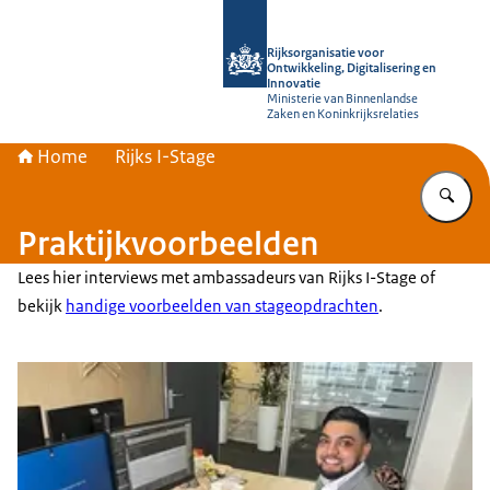
Naar de homepage van Rijksorganisati
Rijksorganisatie voor
Ontwikkeling, Digitalisering en
Innovatie
Ministerie van Binnenlandse
Zaken en Koninkrijksrelaties
Home
Rijks I-Stage
Vu
Praktijkvoorbeelden
Lees hier interviews met ambassadeurs van Rijks I-Stage of
bekijk
handige voorbeelden van stageopdrachten
.