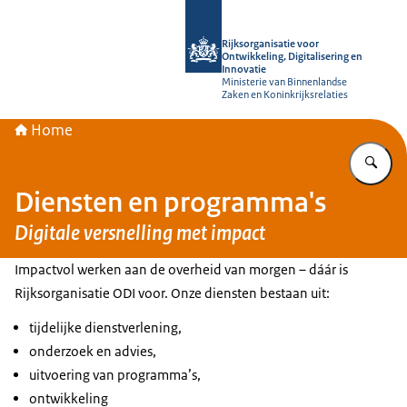
Naar de homepage van Rijksorganisati
Rijksorganisatie voor
Ontwikkeling, Digitalisering en
Innovatie
Ministerie van Binnenlandse
Zaken en Koninkrijksrelaties
Home
Vu
Diensten en programma's
Digitale versnelling met impact
Impactvol werken aan de overheid van morgen – dáár is
Rijksorganisatie ODI voor. Onze diensten bestaan uit:
tijdelijke dienstverlening,
onderzoek en advies,
uitvoering van programma’s,
ontwikkeling