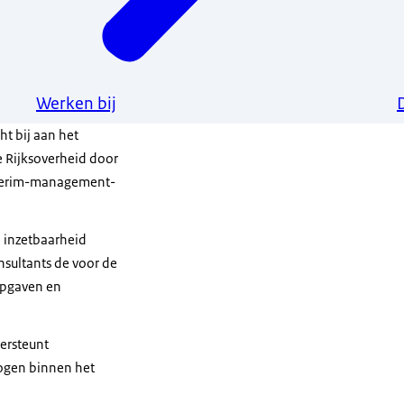
Werken bij
ht bij aan het
 Rijksoverheid door
interim-management-
e inzetbaarheid
nsultants de voor de
opgaven en
ersteunt
mogen binnen het