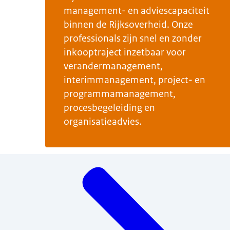
management- en adviescapaciteit
binnen de Rijksoverheid. Onze
professionals zijn snel en zonder
inkooptraject inzetbaar voor
verandermanagement,
interimmanagement, project- en
programmamanagement,
procesbegeleiding en
organisatieadvies.
Menu