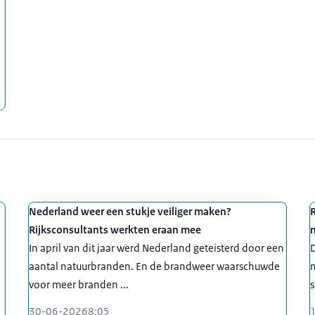
Nederland weer een stukje veiliger maken?
R
Rijksconsultants werkten eraan mee
In april van dit jaar werd Nederland geteisterd door een
D
aantal natuurbranden. En de brandweer waarschuwde
voor meer branden ...
30-06-2026
8:05