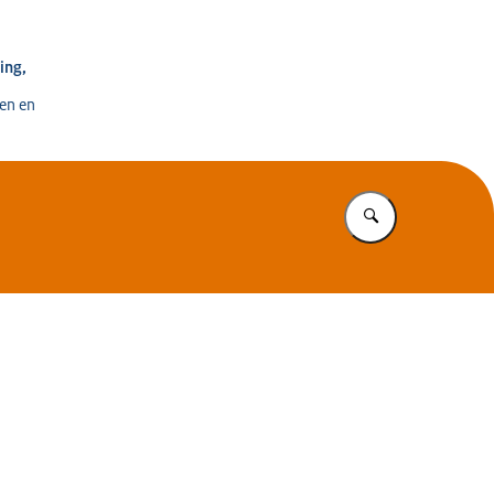
e voor Ontwikkeling, Digitalisering en Innovatie
ing,
en en
Vul in wat u z