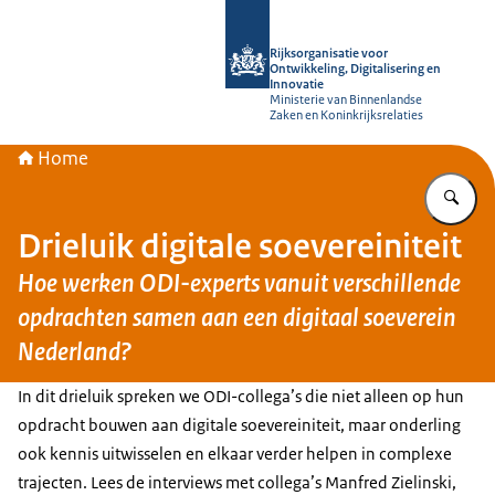
Naar de homepage van Rijksorganisati
Rijksorganisatie voor
Ontwikkeling, Digitalisering en
Innovatie
Ministerie van Binnenlandse
Zaken en Koninkrijksrelaties
Home
Vu
Drieluik digitale soevereiniteit
Hoe werken ODI-experts vanuit verschillende
opdrachten samen aan een digitaal soeverein
Nederland?
In dit drieluik spreken we ODI-collega’s die niet alleen op hun
opdracht bouwen aan digitale soevereiniteit, maar onderling
ook kennis uitwisselen en elkaar verder helpen in complexe
trajecten. Lees de interviews met collega’s Manfred Zielinski,