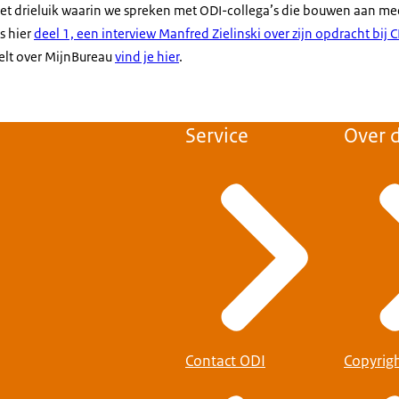
n het drieluik waarin we spreken met ODI-collega’s die bouwen aan m
s hier
deel 1, een interview Manfred Zielinski over zijn opdracht bij C
elt over MijnBureau
vind je hier
.
Service
Over d
Contact ODI
Copyrig