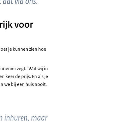
t dat via ons."
rijk voor
moet je kunnen zien hoe
annemer zegt: ‘Wat wij in
n keer de prijs. En als je
en we bij een huis nooit,
on inhuren, maar