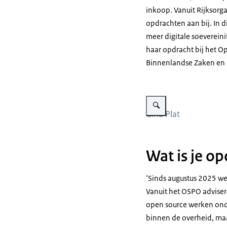
inkoop. Vanuit Rijksorga
opdrachten aan bij. In d
meer digitale soevereini
haar opdracht bij het Op
Binnenlandse Zaken en K
Vergroot afbeelding Gina Pl
Gina Plat
Wat is je o
‘Sinds augustus 2025 we
Vanuit het OSPO adviser
open source werken onde
binnen de overheid, maa