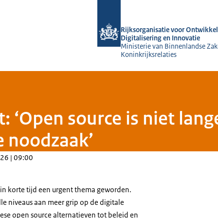
Naar de homepage van Rijksorganisati
Rijksorganisatie voor Ontwikkel
Digitalisering en Innovatie
Ministerie van Binnenlandse Zak
Koninkrijksrelaties
t: ‘Open source is niet lan
e noodzaak’
26 | 09:00
is in korte tijd een urgent thema geworden.
e niveaus aan meer grip op de digitale
pese open source alternatieven tot beleid en