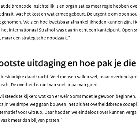
t de broncode inzichtelijk is en organisaties meer regie hebben ove
 draait, wat het kost en wat ermee gebeurt. De urgentie om open sou
oegenomen. We zien hoe kwetsbaar afhankelijkheden kunnen zijn. He
het Internationaal Strafhof was daarin echt een kantelpunt. Open so
, maar een strategische noodzaak.”
ootste uitdaging en hoe pak je die
is bestuurlijke daadkracht. Veel mensen willen wel, maar overheidspr
isch. De overheid is niet van snel, maar van goed.
wij steeds te kijken: wat kan er wél? Soms moet je gewoon beginnen.
 zijn we simpelweg gaan bouwen, net als het overheidsbrede codep
alternatief voor GitHub. Daar hadden we eindeloos over kunnen verga
vaak meer dan blijven praten.’