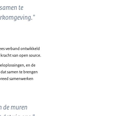
t samen te
erkomgeving."
pees verband ontwikkeld
 kracht van open source.
beloplossingen, en de
m dat samen te brengen
dsbreed samenwerken
in de muren