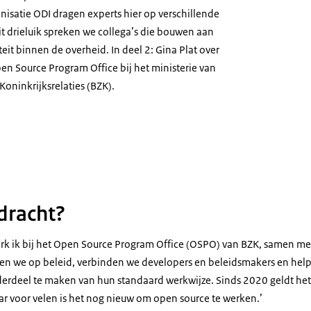
nisatie ODI dragen experts hier op verschillende
it drieluik spreken we collega’s die bouwen aan
teit binnen de overheid. In deel 2: Gina Plat over
en Source Program Office bij het ministerie van
oninkrijksrelaties (BZK).
at
pdracht?
rk ik bij het Open Source Program Office (OSPO) van BZK, samen me
en we op beleid, verbinden we developers en beleidsmakers en hel
rdeel te maken van hun standaard werkwijze. Sinds 2020 geldt het 
r voor velen is het nog nieuw om open source te werken.’