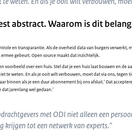
et te weten. En als je ooit wilt verbouwen, moe
est abstract. Waarom is dit belang
trole en transparantie. Als de overheid data van burgers verwerkt, 
ermee gebeurt. Open source maakt dat inzichtelijk.
een voorbeeld over een huis. Stel dat je een huis laat bouwen en de a
et te weten. En als je ooit wilt verbouwen, moet dat via ons, tegen tie
 naar binnen als je een duur abonnement bij ons afsluit.’ Dat accepter
 dat jarenlang wel gedaan.’
pdrachtgevers met ODI niet alleen een perso
g krijgen tot een netwerk van experts."