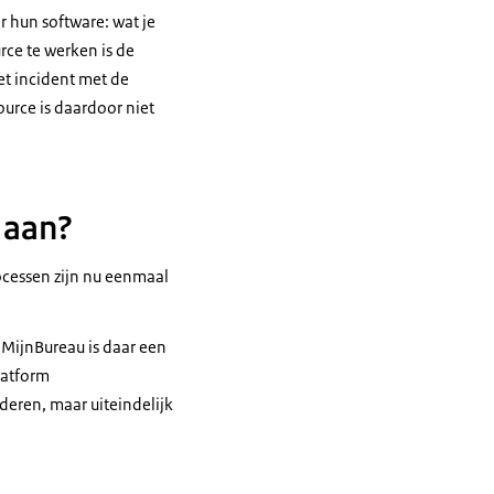
r hun software: wat je
rce te werken is de
t incident met de
urce is daardoor niet
 aan?
ocessen zijn nu eenmaal
 MijnBureau is daar een
latform
deren, maar uiteindelijk