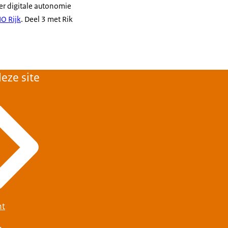
eer digitale autonomie
IO Rijk
. Deel 3 met Rik
eze site
ht