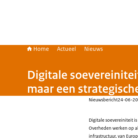
Home
Actueel
Nieuws
Digitale soevereinitei
maar een strategisch
Nieuwsbericht
24-06-20
Digitale soevereiniteit 
Overheden werken op all
infrastructuur, van Euro