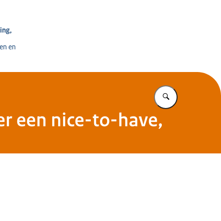
e voor Ontwikkeling, Digitalisering en Innovatie
ing,
en en
Vul in wat u z
ger een nice-to-have,