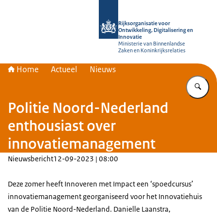
Naar de homepage van Rijksorganisati
Rijksorganisatie voor
Ontwikkeling, Digitalisering en
Innovatie
Ministerie van Binnenlandse
Zaken en Koninkrijksrelaties
Home
Actueel
Nieuws
Vu
Politie Noord-Nederland
enthousiast over
innovatiemanagement
Nieuwsbericht
12-09-2023 | 08:00
Deze zomer heeft Innoveren met Impact een ‘spoedcursus’
innovatiemanagement georganiseerd voor het Innovatiehuis
van de Politie Noord-Nederland. Danielle Laanstra,