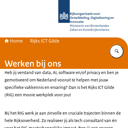
Naar de homepage van Rijksorganisati
Rijksorganisatie voor
Ontwikkeling, Digitalisering en
Innovatie
Ministerie van Binnenlandse
Zaken en Koninkrijksrelaties
Home
Rijks ICT Gilde
Vu
Werken bij ons
Heb jij verstand van data, AI, software en/of privacy en ben je
gemotiveerd om Nederland vooruit te helpen met jouw
specifieke vakkennis en ervaring? Dan is het Rijks ICT Gilde
(RIG) een mooie werkplek voor jou!
Bij het RIG werk je aan zinvolle en cruciale trajecten binnen de
hele Rijksoverheid. Zo realiseer jij als tech consultant van én
voor het RIG maatschappelijke impact. Ben jij een ervaren