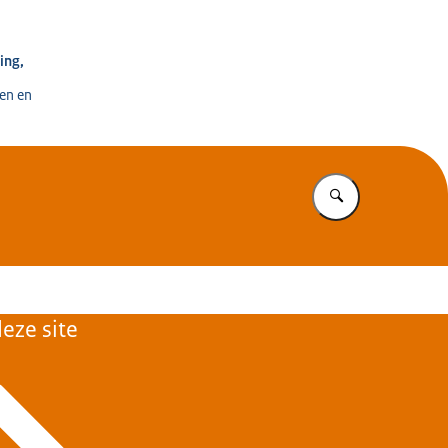
e voor Ontwikkeling, Digitalisering en Innovatie
ing,
en en
Vul in wat u z
eze site