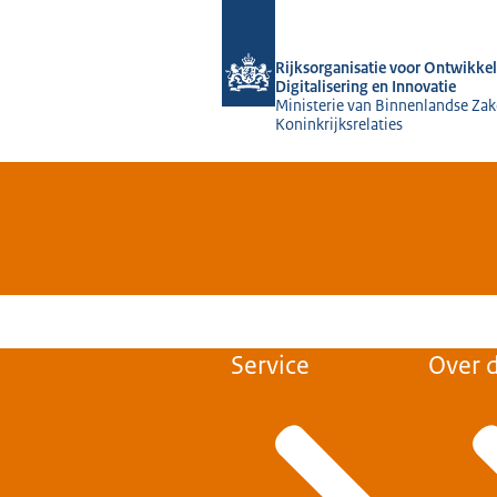
Naar de homepage van Rijksorganisati
Rijksorganisatie voor Ontwikkel
Digitalisering en Innovatie
Ministerie van Binnenlandse Zak
Koninkrijksrelaties
Service
Over d