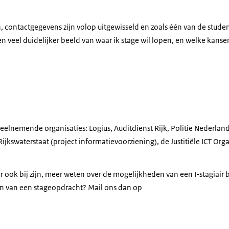
in, contactgegevens zijn volop uitgewisseld en zoals één van de stu
en veel duidelijker beeld van waar ik stage wil lopen, en welke kans
n studenten tijdens event
eelnemende organisaties: Logius, Auditdienst Rijk, Politie Nederland
kswaterstaat (project informatievoorziening), de Justitiële ICT Organ
er ook bij zijn, meer weten over de mogelijkheden van een I-stagiair b
en van een stageopdracht? Mail ons dan op