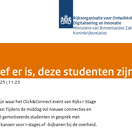
Naar de homepage van Rijksorganisati
Rijksorganisatie voor Ontwikkel
Digitalisering en Innovatie
Ministerie van Binnenlandse Zak
Koninkrijksrelaties
atief er is, deze studenten z
25 | 11:23
zijn waar het Click&Connect event van Rijks I-Stage
s! Tijdens de middag vol nieuwe connecties en
70 gemotiveerde studenten in gesprek met
e kansen voor I-stages of -bijbanen bij de overheid.