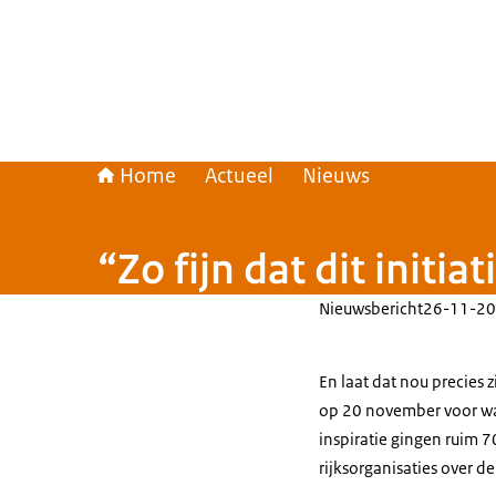
Home
Actueel
Nieuws
“Zo fijn dat dit initi
Nieuwsbericht
26-11-20
En laat dat nou precies 
op 20 november voor wa
inspiratie gingen ruim 
rijksorganisaties over d