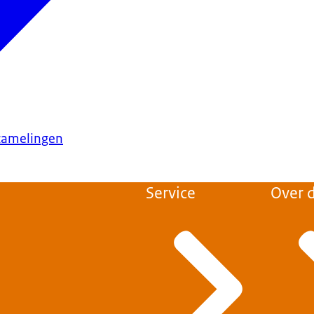
rzamelingen
Service
Over d