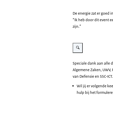
De energie zat er goed 
“Ik heb door dit event e
zijn.”
Vergroot afbeelding Foto va
Speciale dank aan alle d
Algemene Zaken, UWV, Rij
van Defensie en SSC-ICT.
Wil jij er volgende ke
hulp bij het formuler