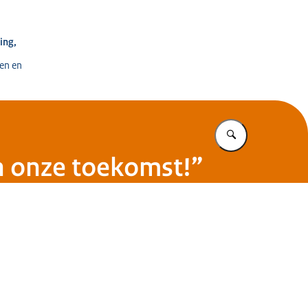
e voor Ontwikkeling, Digitalisering en Innovatie
ing,
en en
Vul in wat u z
ijn onze toekomst!”