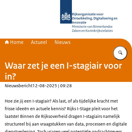
Naar de homepage van Rijksorganisati
Rijksorganisatie voor
Ontwikkeling, Digitalisering en
Innovatie
Ministerie van Binnenlandse
Zaken en Koninkrijksrelaties
Home
Actueel
Nieuws
Vu
Waar zet je een I-stagiair voor
in?
Nieuwsbericht
12-08-2025 | 09:28
Hoe zie jij een I-stagiair? Als last, of als tijdelijke kracht met
frisse ideeën en actuele kennis? Rijks I-Stage pleit voor het
laatste! Binnen de Rijksoverheid dragen I-stagiairs namelijk
structureel bij aan vraagstukken van data, processen en digitale
dienstverlening. Toch vragen veel potentiële opdrachtgevers