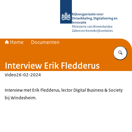
Naar de homepage van Rijksorganisati
Rijksorganisatie voor
Ontwikkeling, Digitalisering en
Innovatie
Ministerie van Binnenlandse
Zaken en Koninkrijksrelaties
Home
Documenten
Vu
Interview Erik Fledderus
Video
26-02-2024
Interview met Erik Fledderus, lector Digital Business & Society
bij Windesheim.