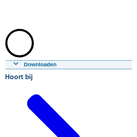
Downloaden
Interview Erik Fledderus
Hoort bij
26-02-2024
04:35
mp4
666,9 MB
Download