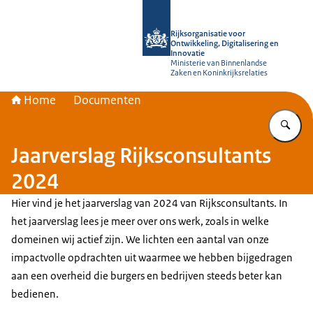
Naar de homepage van Rijksorganisati
Rijksorganisatie voor
Ontwikkeling, Digitalisering en
Innovatie
Ministerie van Binnenlandse
Zaken en Koninkrijksrelaties
Home
Documenten
Vu
Jaarverslag Rijksconsultants
2024
Hier vind je het jaarverslag van 2024 van Rijksconsultants. In
het jaarverslag lees je meer over ons werk, zoals in welke
domeinen wij actief zijn. We lichten een aantal van onze
impactvolle opdrachten uit waarmee we hebben bijgedragen
aan een overheid die burgers en bedrijven steeds beter kan
bedienen.