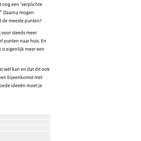
 nog een ‘verplichte
d.” Daarna mogen
gt de meeste punten?
g voor steeds meer
el punten naar huis. En
is eigenlijk meer een
t wél kan en dat dit ook
 een bijeenkomst met
 goede ideeën moet je
Open de galerij in vergrote weergave
Open de galerij in vergrote weergave
ergrote weergave
Open de galerij in vergrote weergave
Open de galerij in vergrote weergave