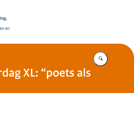
e voor Ontwikkeling, Digitalisering en Innovatie
ing,
en en
Vul in wat u z
dag XL: “poets als