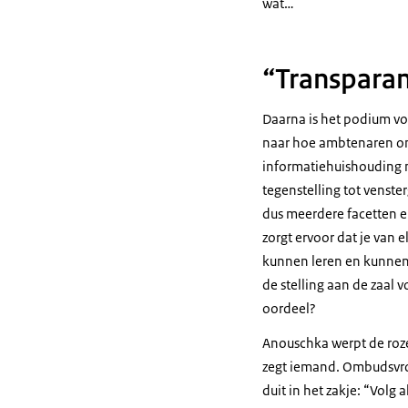
wat…
“Transparant
Daarna is het podium voo
naar hoe ambtenaren omg
informatiehuishouding n
tegenstelling tot venster
dus meerdere facetten en
zorgt ervoor dat je van 
kunnen leren en kunnen 
de stelling aan de zaal 
oordeel?
Anouschka werpt de roze
zegt iemand. Ombudsvro
duit in het zakje: “Vol