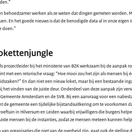
den.”
an behoedzamer werken als ze weten dat dingen gemeten worden. Ma
duen. En het goede nieuws is dat de benodigde data al in onze eigen 
e doen.”
lokettenjungle
ls projectleider bij het ministerie van BZK werkzaam bij de aanpak 
int met een retorische vraag: “Hoe mooi zou het zijn als mensen bij 
idszaken?” En dan niet een nieuw loket, maar bij een bestaande ing
bij het vinden van de juiste deur. Onderdeel van deze aanpak zijn ver
 Gemeente Amsterdam en de SVB. Bij een aanvraag voor een nabesta
nt de gemeente een tijdelijke bijstandsuitkering om te voorkomen d
oeftuin in Hilversum en Leiden waarbij vrijwilligers die burgers help
iste mensen bij de instanties, zodat ze mensen meteen kunnen hel
 van organisaties die niet van de overheid zijn, gaat ook de stelling 