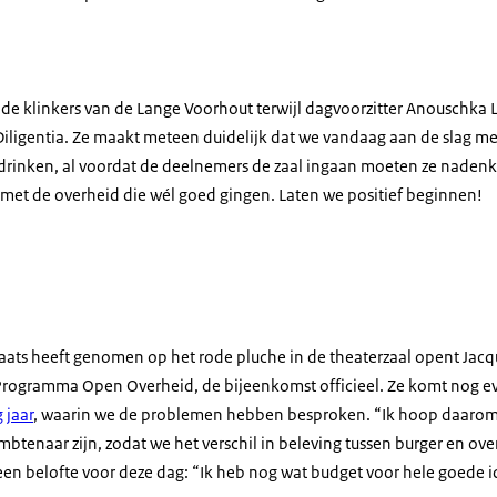
p de klinkers van de Lange Voorhout terwijl dagvoorzitter Anouschka
Diligentia. Ze maakt meteen duidelijk dat we vandaag aan de slag me
te drinken, al voordat de deelnemers de zaal ingaan moeten ze naden
 met de overheid die wél goed gingen. Laten we positief beginnen!
oto van de Open donderdag
aats heeft genomen op het rode pluche in de theaterzaal opent Jacq
rogramma Open Overheid, de bijeenkomst officieel. Ze komt nog ev
 jaar
, waarin we de problemen hebben besproken. “Ik hoop daarom
ambtenaar zijn, zodat we het verschil in beleving tussen burger en o
 een belofte voor deze dag: “Ik heb nog wat budget voor hele goede 