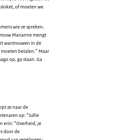
dsloket, of moeten we
namens wie ze spreken.
dsvrouw Marianne mengt
het wantrouwen in de
ug moeten betalen.” Maar
mago op, ga staan. Ga
pt ze naar de
tenaren op: “Jullie
n erin: “Overheid, je
es door de
woud van regelingen: