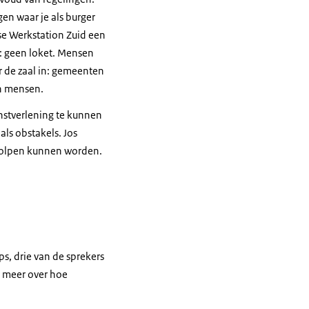
gen waar je als burger
se Werkstation Zuid een
: geen loket. Mensen
r de zaal in: gemeenten
an mensen.
enstverlening te kunnen
ls obstakels. Jos
geholpen kunnen worden.
ps, drie van de sprekers
r meer over hoe