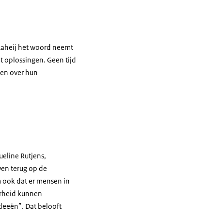
 Laheij het woord neemt
t oplossingen. Geen tijd
ken over hun
ueline Rutjens,
en terug op de
 ook dat er mensen in
verheid kunnen
ideeën”. Dat belooft