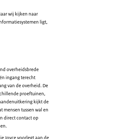
ar wij kijken naar
informatiesystemen ligt,
rond overheidsbrede
één ingang terecht
ang van de overheid. De
schillende proeftuinen,
andenuitkering kijkt de
at mensen tussen wal en
en direct contact op
pen.
die Joyce voorlegt aan de