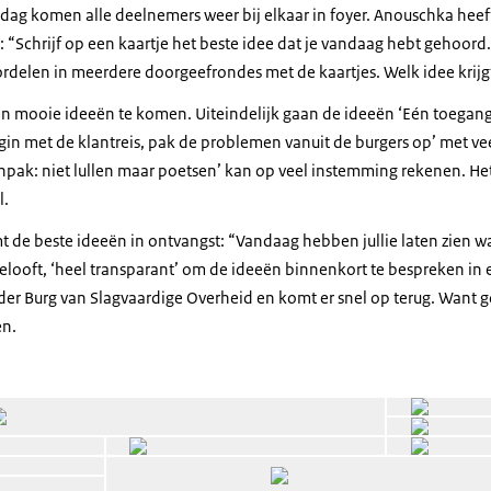
dag komen alle deelnemers weer bij elkaar in foyer. Anouschka heeft
: “Schrijf op een kaartje het beste idee dat je vandaag hebt gehoor
delen in meerdere doorgeefrondes met de kaartjes. Welk idee krij
ken mooie ideeën te komen. Uiteindelijk gaan de ideeën ‘Eén toegan
gin met de klantreis, pak de problemen vanuit de burgers op’ met ve
pak: niet lullen maar poetsen’ kan op veel instemming rekenen. Het 
l.
 de beste ideeën in ontvangst: “Vandaag hebben jullie laten zien wa
belooft, ‘heel transparant’ om de ideeën binnenkort te bespreken in
n der Burg van Slagvaardige Overheid en komt er snel op terug. Want
hten.
Open de galerij in vergrote weergave
Open de galerij in vergrote weergave
Open de galerij in v
Open de galerij in vergrote weergave
Open de galerij in vergrote weergave