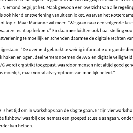
rs. Niemand begrijpt het. Maak gewoon een overzicht van alle regelin
is ook hier dienstverlening vanuit een loket, waarvan het Rotterdam
hot topic. Maar Marianne wil meer: “We gaan naar een volgende fase
aar ze recht op hebben.” En daarmee luidt ze ook haar stelling voo
stverlening te moeilijk en schenden daarmee de digitale rechten v
 bijgestaan: “De overheid gebruikt te weinig informatie om goede di
ok haken en ogen, deelnemers noemen de AVG en digitale veiligheid a
e AVG wordt erg strikt toegepast, waardoor mensen niet altijd goed 
 is moeilijk, maar vooral als symptoom van moeilijk beleid.”
!
 is het tijd om in workshops aan de slag te gaan. Er zijn vier worksho
 de fishbowl waarbij deelnemers een groepsdiscussie aangaan, onde
erder kan helpen.