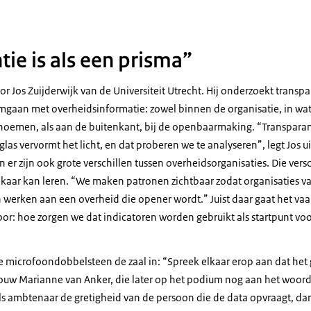
ie is als een prisma”
r Jos Zuijderwijk van de Universiteit Utrecht. Hij onderzoekt transpa
aan met overheidsinformatie: zowel binnen de organisatie, in wat
oemen, als aan de buitenkant, bij de openbaarmaking. “Transparanti
glas vervormt het licht, en dat proberen we te analyseren”, legt Jos u
 er zijn ook grote verschillen tussen overheidsorganisaties. Die vers
elkaar kan leren. “We maken patronen zichtbaar zodat organisaties v
werken aan een overheid die opener wordt.” Juist daar gaat het vaa
voor: hoe zorgen we dat indicatoren worden gebruikt als startpunt vo
 microfoondobbelsteen de zaal in: “Spreek elkaar erop aan dat het 
uw Marianne van Anker, die later op het podium nog aan het woord
g als ambtenaar de gretigheid van de persoon die de data opvraagt, d