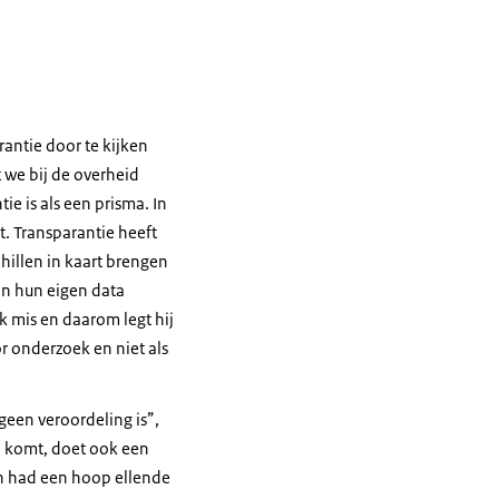
rantie door te kijken
 we bij de overheid
e is als een prisma. In
it. Transparantie heeft
chillen in kaart brengen
an hun eigen data
k mis en daarom legt hij
or onderzoek en niet als
geen veroordeling is”,
 komt, doet ook een
an had een hoop ellende