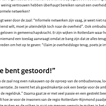
ie weinig vertrouwen hebben überhaupt bereiken vanuit een overhei
nformele netwerken?
gt weer door de zaal: “Informele netwerken zijn vaag, je weet niet 
dienst wilt, moet je uiteindelijk toch naar de overheid”. Ook ombu
ij geloven in gemeenschapskracht. Er zijn wijken in Rotterdam waar 
t niemand een toeslag aanvraagt omdat ze bang zijn dat ze alles ter
 reden om het op te geven: “Claim je overheidslogo terug, poets je i
je bent gestoord!”
in de zaal nog even nakauwen op de oproep van de ombudsvrouw, loo
sentatie. Ze neemt het als goedmakertje ook een beetje voor de amb
 de regeldruk.” Daarna gaat ze er met veel passie en een gestrekt bee
elt hoe ze voor de inwoners van de regio Rotterdam-Rijnmond paadj
 te maken en de wijken in gaat om mensen wegwijs te maken in het 