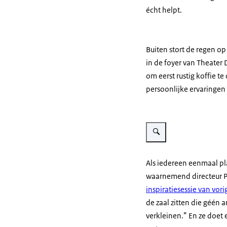
écht helpt.
Buiten stort de regen o
in de foyer van Theater 
om eerst rustig koffie 
persoonlijke ervaringen
Vergroot afbeelding Sfeerf
Als iedereen eenmaal pl
waarnemend directeur P
inspiratiesessie van vorig
de zaal zitten die géén 
verkleinen.” En ze doet