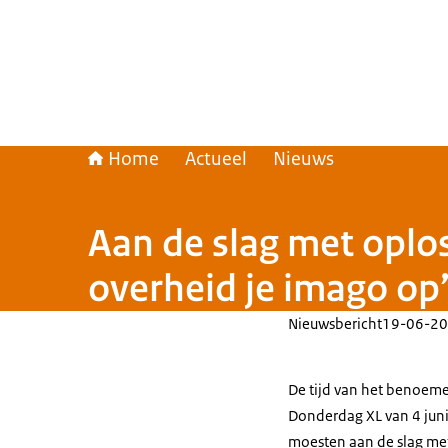
Home
Actueel
Nieuws
Aan de slag met oplo
overheid je imago op
Nieuwsbericht
19-06-20
De tijd van het benoem
Donderdag XL van 4 juni
moesten aan de slag met