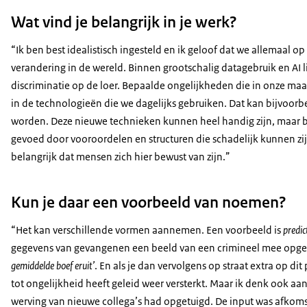
Wat vind je belangrijk in je werk?
“Ik ben best idealistisch ingesteld en ik geloof dat we allemaal 
verandering in de wereld. Binnen grootschalig datagebruik en AI li
discriminatie op de loer. Bepaalde ongelijkheden die in onze 
in de technologieën die we dagelijks gebruiken. Dat kan bijvoorb
worden. Deze nieuwe technieken kunnen heel handig zijn, maar bi
gevoed door vooroordelen en structuren die schadelijk kunnen z
belangrijk dat mensen zich hier bewust van zijn.”
Kun je daar een voorbeeld van noemen?
“Het kan verschillende vormen aannemen. Een voorbeeld is
predic
gegevens van gevangenen een beeld van een crimineel mee opge
gemiddelde boef eruit’
. En als je dan vervolgens op straat extra op di
tot ongelijkheid heeft geleid weer versterkt. Maar ik denk ook aa
werving van nieuwe collega’s had opgetuigd. De input was afkom