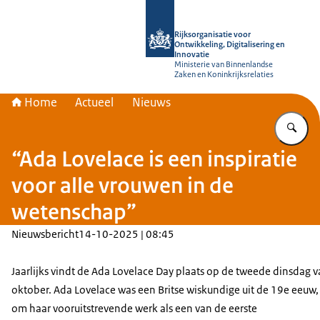
Naar de homepage van Rijksorganisati
Rijksorganisatie voor
Ontwikkeling, Digitalisering en
Innovatie
Ministerie van Binnenlandse
Zaken en Koninkrijksrelaties
Home
Actueel
Nieuws
Vu
“Ada Lovelace is een inspiratie
voor alle vrouwen in de
wetenschap”
Nieuwsbericht
14-10-2025 | 08:45
Jaarlijks vindt de Ada Lovelace Day plaats op de tweede dinsdag 
oktober. Ada Lovelace was een Britse wiskundige uit de 19e eeuw
om haar vooruitstrevende werk als een van de eerste