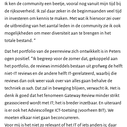
Ik ken de community een beetje, vooral nog vanuit mijn tijd bij
de rijksoverheid. Ik zal daar zeker in de beginmaanden veel tijd
in investeren om kennis te maken. Met wat ik hiervoor zei over
de uitbreiding van het aantal leden in de community zie ik ook
mogelijkheden om meer diversiteit aan te brengen in het
totale bestand. “
Dat het portfolio van de peerreview zich ontwikkelt is in Peters
ogen positief. “Ik begreep voor de zomer dat, gekoppeld aan
het portfolio, de reviews inmiddels bestaan uit grofweg de helft
niet-IT reviews en de andere helft IT-gerelateerd, waarbij die
reviews dan ook weer vaak over van alles gaan behalve de
techniek
as such
. Dat zal in beweging blijven, verwacht ik. Het is
denk ik goed dat het fenomeen Gateway Review minder strikt
geassocieerd wordt met IT; het is breder inzetbaar. En uiteraard
is er ook het Adviescollege ICT-toetsing (voorheen BIT). We
moeten elkaar niet gaan beconcurreren.
Voor mij is het niet zo relevant of het IT of iets anders is; daar