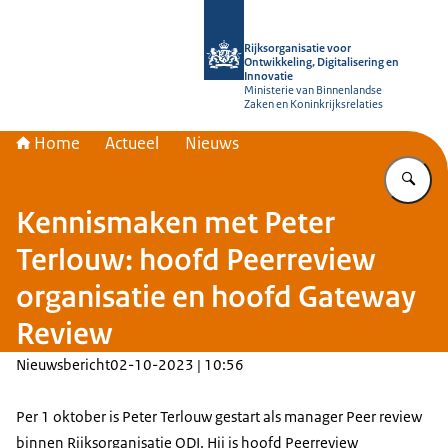
Naar de homepage van Rijksorganisati
Rijksorganisatie voor
Ontwikkeling, Digitalisering en
Innovatie
Ministerie van Binnenlandse
Zaken en Koninkrijksrelaties
Home
Actueel
Nieuws
Vu
Kennismaken met Peter
Terlouw: hoofd Peerreview
organisatie en hoofd Gateway
Review
Nieuwsbericht
02-10-2023 | 10:56
Per 1 oktober is Peter Terlouw gestart als manager Peer review
binnen Rijksorganisatie ODI. Hij is hoofd Peerreview