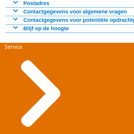
Rijkskantoor Beatrixpark
Postadres
Wilhelmina van Pruisenweg 52
Rijks I-Traineeship
Contactgegevens voor algemene vragen
2595 AN Den Haag
Postbus 20011
Contactgegevens voor potentiële opdracht
2500 EA Den Haag
Blijf op de hoogte
Service