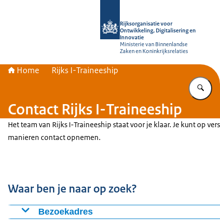
Naar de homepage van Rijksorganisati
Rijksorganisatie voor
Ontwikkeling, Digitalisering en
Innovatie
Ministerie van Binnenlandse
Zaken en Koninkrijksrelaties
Home
Rijks I-Traineeship
Vu
Contact Rijks I-Traineeship
Het team van Rijks I-Traineeship staat voor je klaar. Je kunt op ver
manieren contact opnemen.
Waar ben je naar op zoek?
Bezoekadres