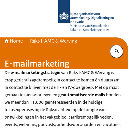
Naar de homepage van Rijksorganisati
Rijksorganisatie voor
Ontwikkeling, Digitalisering en
Innovatie
Ministerie van Binnenlandse
Zaken en Koninkrijksrelaties
Home
Rijks I-AMC & Werving
Vu
E-mailmarketing
De
e-mailmarketingstrategie
van Rijks I-AMC & Werving is
erop gericht laagdrempelig in contact te komen én duurzaam
in contact te blijven met de IT- en IV-doelgroep. Met op maat
gemaakte nieuwsbrieven en
geautomatiseerde mails
houden
we meer dan 11.000 geïnteresseerden in de huidige
focusexpertises bij de Rijksoverheid op de hoogte van
ontwikkelingen in het vakgebied, carrièremogelijkheden,
events, webinars, podcasts, arbeidsvoorwaarden en vacatures.