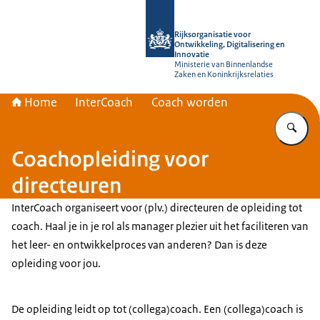
Naar de homepage van Rijksorganisati
Rijksorganisatie voor
Ontwikkeling, Digitalisering en
Innovatie
Ministerie van Binnenlandse
Zaken en Koninkrijksrelaties
Home
InterCoach
Coach worden
Vu
Coachopleiding voor
directeuren
InterCoach organiseert voor (plv.) directeuren de opleiding tot
coach. Haal je in je rol als manager plezier uit het faciliteren van
het leer- en ontwikkelproces van anderen? Dan is deze
opleiding voor jou.
De opleiding leidt op tot (collega)coach. Een (collega)coach is