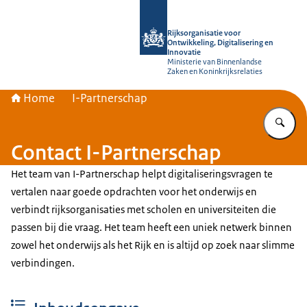
Naar de homepage van Rijksorganisati
Rijksorganisatie voor
Ontwikkeling, Digitalisering en
Innovatie
Ministerie van Binnenlandse
Zaken en Koninkrijksrelaties
Home
I-Partnerschap
Vu
Contact I-Partnerschap
Het team van I-Partnerschap helpt digitaliseringsvragen te
vertalen naar goede opdrachten voor het onderwijs en
verbindt rijksorganisaties met scholen en universiteiten die
passen bij die vraag. Het team heeft een uniek netwerk binnen
zowel het onderwijs als het Rijk en is altijd op zoek naar slimme
verbindingen.