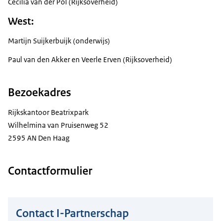
Cecilia van der Pol (Rijksoverheid)
West:
Martijn Suijkerbuijk (onderwijs)
Paul van den Akker en Veerle Erven (Rijksoverheid)
Bezoekadres
Rijkskantoor Beatrixpark
Wilhelmina van Pruisenweg 52
2595 AN Den Haag
Contactformulier
Contact I-Partnerschap
Hier niets invullen a.u.b.