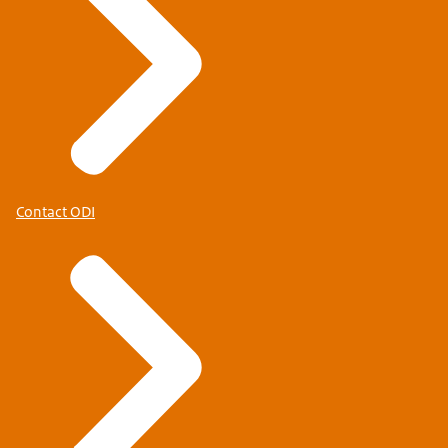
Meer informatie over uw rechten vindt u op de
pagina
'Privacy' (link opent in nieuw tabblad)
.
Contact ODI