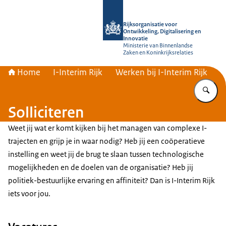
Naar de homepage van Rijksorganisati
Rijksorganisatie voor
Ontwikkeling, Digitalisering en
Innovatie
Ministerie van Binnenlandse
Zaken en Koninkrijksrelaties
Home
I-Interim Rijk
Werken bij I-Interim Rijk
Vu
Solliciteren
Weet jij wat er komt kijken bij het managen van complexe I-
trajecten en grijp je in waar nodig? Heb jij een coöperatieve
instelling en weet jij de brug te slaan tussen technologische
mogelijkheden en de doelen van de organisatie? Heb jij
politiek-bestuurlijke ervaring en affiniteit? Dan is I-Interim Rijk
iets voor jou.