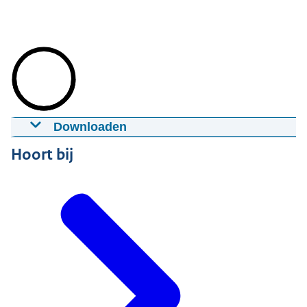
Downloaden
Onderzoek
Hoort bij
26-09-2023
02:13
mp4
202,0 MB
Download
Ondertiteling
srt
3,6 KB
Download