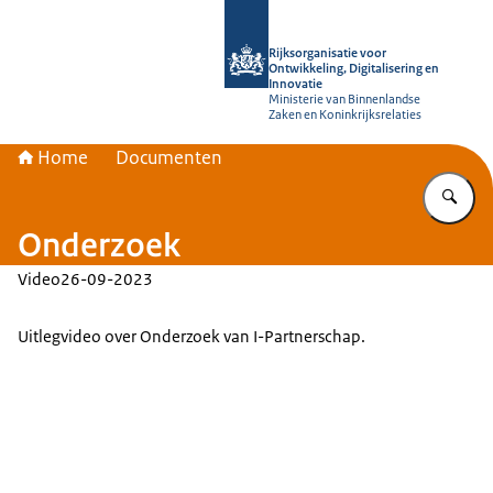
Naar de homepage van Rijksorganisati
Rijksorganisatie voor
Ontwikkeling, Digitalisering en
Innovatie
Ministerie van Binnenlandse
Zaken en Koninkrijksrelaties
Home
Documenten
Vu
Onderzoek
Video
26-09-2023
Uitlegvideo over Onderzoek van I-Partnerschap.