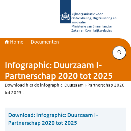
Naar de homepage van Rijksorganisati
Rijksorganisatie voor
Ontwikkeling, Digitalisering en
Innovatie
Ministerie van Binnenlandse
Zaken en Koninkrijksrelaties
Home
Documenten
Vu
Infographic: Duurzaam I-
Partnerschap 2020 tot 2025
Download hier de infographic 'Duurzaam I-Partnerschap 2020
tot 2025'.
Download:
Infographic: Duurzaam I-
Partnerschap 2020 tot 2025