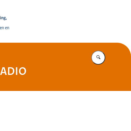
e voor Ontwikkeling, Digitalisering en Innovatie
ing,
en en
Vul in wat u z
 RADIO