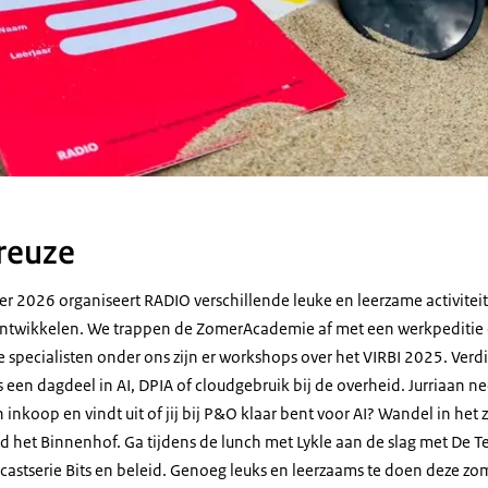
 reuze
ber 2026 organiseert RADIO verschillende leuke en leerzame activite
e ontwikkelen. We trappen de ZomerAcademie af met een werkpeditie 
specialisten onder ons zijn er workshops over het VIRBI 2025. Verdie
een dagdeel in AI, DPIA of cloudgebruik bij de overheid. Jurriaan ne
 inkoop en vindt uit of jij bij P&O klaar bent voor AI? Wandel in he
nd het Binnenhof. Ga tijdens de lunch met Lykle aan de slag met D
castserie Bits en beleid. Genoeg leuks en leerzaams te doen deze zo