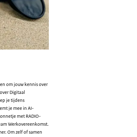
iten om jouw kennis over
over Digitaal
p je tijdens
emt je mee in AI-
t zonnetje met RADIO-
e Team Werkovereenkomst.
mer. Om zelf of samen