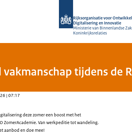
Naar de homepage van Rijksorganisati
Rijksorganisatie voor Ontwikkel
Digitalisering en Innovatie
Ministerie van Binnenlandse Zak
Koninkrijksrelaties
al vakmanschap tijdens de
26 | 07:17
igitalisering deze zomer een boost met het
O ZomerAcademie. Van werkpeditie tot wandeling.
 het aanbod en doe mee!