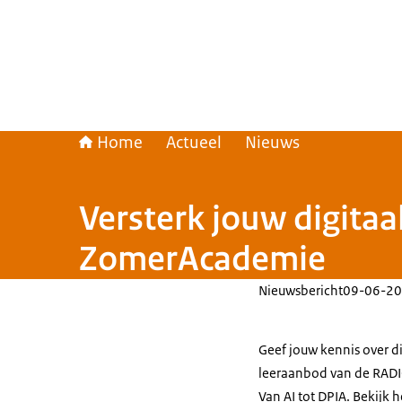
Home
Actueel
Nieuws
Versterk jouw digita
ZomerAcademie
Nieuwsbericht
09-06-20
Geef jouw kennis over d
leeraanbod van de RADI
Van AI tot DPIA. Bekijk