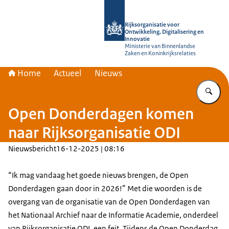
Naar de homepage van Rijksorganisati
Rijksorganisatie voor
Ontwikkeling, Digitalisering en
Innovatie
Ministerie van Binnenlandse
Zaken en Koninkrijksrelaties
Home
Actueel
Nieuws
Vu
Open Donderdagen komen
naar Rijksorganisatie ODI
Nieuwsbericht
16-12-2025 | 08:16
“Ik mag vandaag het goede nieuws brengen, de Open
Donderdagen gaan door in 2026!” Met die woorden is de
overgang van de organisatie van de Open Donderdagen van
het Nationaal Archief naar de Informatie Academie, onderdeel
van Rijksorganisatie ODI, een feit. Tijdens de Open Donderdag