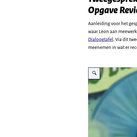
Opgave Rev
Aanleiding voor het ges
waar Leon aan meewerkt
Dialoogtafel
. Via dit t
meenemen in wat er rece
Vergroot afbeelding Leon Kl