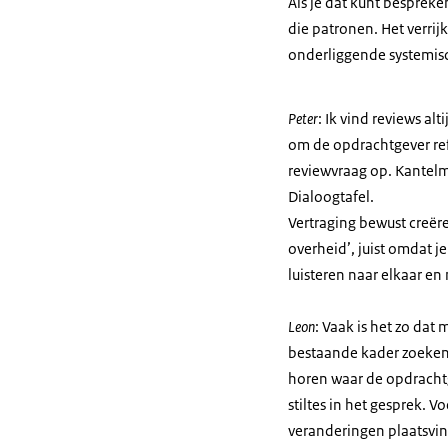
Als je dat kunt besprek
die patronen. Het verrij
onderliggende systemisc
Peter
: Ik vind reviews al
om de opdrachtgever refl
reviewvraag op. Kantelm
Dialoogtafel.
Vertraging bewust creër
overheid’, juist omdat je
luisteren naar elkaar en 
Leon
: Vaak is het zo dat
bestaande kader zoeken
horen waar de opdrachtgev
stiltes in het gesprek. 
veranderingen plaatsvind