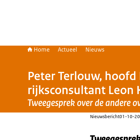
Home
Actueel
Nieuws
Peter Terlouw, hoofd
rijksconsultant Leon 
Tweegesprek over de andere ov
Nieuwsbericht
01-10-20
Tweegesprek 