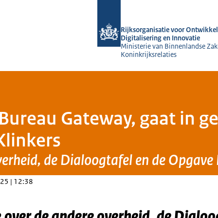
Naar de homepage van Rijksorganisati
Rijksorganisatie voor Ontwikkel
Digitalisering en Innovatie
Ministerie van Binnenlandse Zak
Koninkrijksrelaties
 Bureau Gateway, gaat in g
Klinkers
erheid, de Dialoogtafel en de Opgave
25 | 12:38
over de andere overheid, de Dialoog