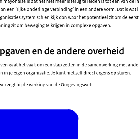
n mayonaise is dat het niet meer is terug te leiden is tot één van de 
 dan een ‘rijke onderlinge verbinding’ in een andere vorm. Dat is wat 
organisaties systemisch en kijk dan waar het potentieel zit om de eers
anning zit om beweging te krijgen in complexe opgaven.
pgaven en de andere overheid
gaven gaat het vaak om een stap zetten in de samenwerking met ander
 in je eigen organisatie. Je kunt niet zelf direct ergens op sturen.
over zegt bij de werking van de Omgevingswet: