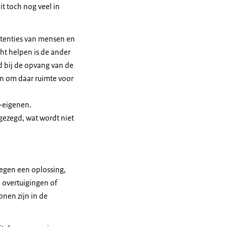
t toch nog veel in
intenties van mensen en
ht helpen is de ander
d bij de opvang van de
an om daar ruimte voor
e-eigenen.
 gezegd, wat wordt niet
tegen een oplossing,
 overtuigingen of
onen zijn in de