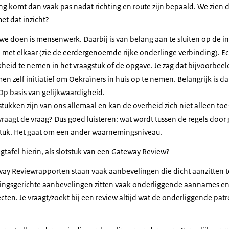
 komt dan vaak pas nadat richting en route zijn bepaald. We zien di
et dat inzicht?
t we doen is mensenwerk. Daarbij is van belang aan te sluiten op de 
 met elkaar (zie de eerdergenoemde rijke onderlinge verbinding). Ec
heid te nemen in het vraagstuk of de opgave. Je zag dat bijvoorbeel
 zelf initiatief om Oekraïners in huis op te nemen. Belangrijk is d
 Op basis van gelijkwaardigheid.
tukken zijn van ons allemaal en kan de overheid zich niet alleen to
t vraagt de vraag? Dus goed luisteren: wat wordt tussen de regels door
stuk. Het gaat om een ander waarnemingsniveau.
tafel hierin, als slotstuk van een Gateway Review?
eway Reviewrapporten staan vaak aanbevelingen die dicht aanzitten 
singsgerichte aanbevelingen zitten vaak onderliggende aannames en
en. Je vraagt/zoekt bij een review altijd wat de onderliggende patr