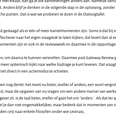
en met elkaar, dan ga je die aanbevelingen anders aan. Namelijk va
kt. Anders blijf je denken in de volgende stap in de oplossing, zonde
he punten. Dat is wat we proberen te doen in de Dialoogtafel.
tijd geslaagd als er één of meer kantelmomenten zijn. Soms is dat bij e
ectiever naar het eigen vraagstuk te laten kijken; dat levert dan al
omenten zijn er ook in de reviewweek en daarmee in de rapportage
en; om daarna te kunnen versnellen. Daarmee past Gateway Review 
 meer systemisch kijkt naar welke bijdrage je kunt leveren. Dat vraagt
niet direct in een actiemodus te schieten.
 men nog denkt: het moet nu beter, sneller of anders, een soort vergr
d, maar de opgaven van nu vragen om een andere manier van werken
er zit. Is de taal beter, sneller of gaat het om ‘anders´. Als dat ter 
Voel je dan niet ongemakkelijker, maar bedenk dat in momenten van st
en (vrij naar enkele filosofen onder wie Levinas).