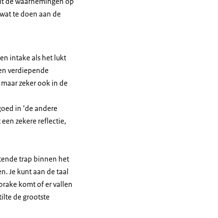
nuit de waarnemingen op
r wat te doen aan de
en intake als het lukt
 een verdiepende
 maar zeker ook in de
goed in ‘de andere
 een zekere reflectie,
otende trap binnen het
. Je kunt aan de taal
sprake komt of er vallen
ilte de grootste