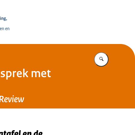
e voor Ontwikkeling, Digitalisering en Innovatie
ing,
en en
Vul in wat u z
esprek met
 Review
tafel en de