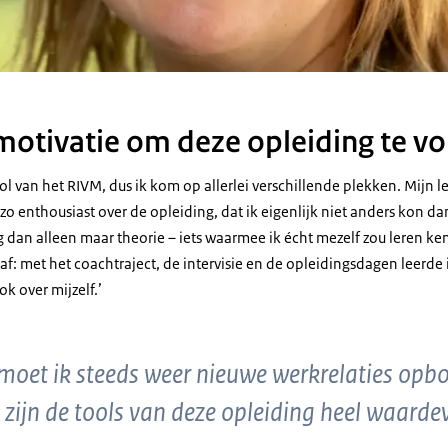
motivatie om deze opleiding te vo
ool van het RIVM, dus ik kom op allerlei verschillende plekken. Mijn 
s zo enthousiast over de opleiding, dat ik eigenlijk niet anders kon 
ng dan alleen maar theorie – iets waarmee ik écht mezelf zou leren ke
af: met het coachtraject, de intervisie en de opleidingsdagen leerde 
k over mijzelf.’
 moet ik steeds weer nieuwe werkrelaties op
zijn de tools van deze opleiding heel waardev