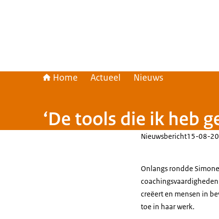
Home
Actueel
Nieuws
‘De tools die ik heb g
Nieuwsbericht
15-08-20
Onlangs rondde Simone 
coachingsvaardigheden a
creëert en mensen in bew
toe in haar werk.