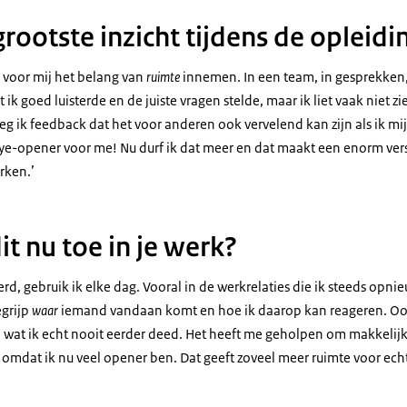
rootste inzicht tijdens de opleidi
s voor mij het belang van
ruimte
innemen. In een team, in gesprekken
at ik goed luisterde en de juiste vragen stelde, maar ik liet vaak niet z
eg ik feedback dat het voor anderen ook vervelend kan zijn als ik mi
eye-opener voor me! Nu durf ik dat meer en dat maakt een enorm vers
rken.’
it nu toe in je werk?
eerd, gebruik ik elke dag. Vooral in de werkrelaties die ik steeds opn
egrijp
waar
iemand vandaan komt en hoe ik daarop kan reageren. Ook
 wat ik echt nooit eerder deed. Het heeft me geholpen om makkelijk
omdat ik nu veel opener ben. Dat geeft zoveel meer ruimte voor echt