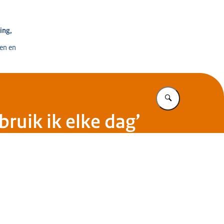
e voor Ontwikkeling, Digitalisering en Innovatie
ing,
en en
Vul in wat u z
bruik ik elke dag’