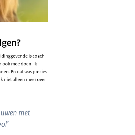
lgen?
leidinggevende is coach
dan ook mee doen. Ik
nnen. En dat was precies
ik niet alleen meer over
bouwen met
ol’