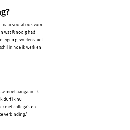
ng?
, maar vooral ook voor
ien wat
ik
nodig had.
jn eigen gevoelens niet
chil in hoe ik werk en
ieuw moet aangaan. Ik
 durf ik nu
er met collega’s en
e verbinding.’