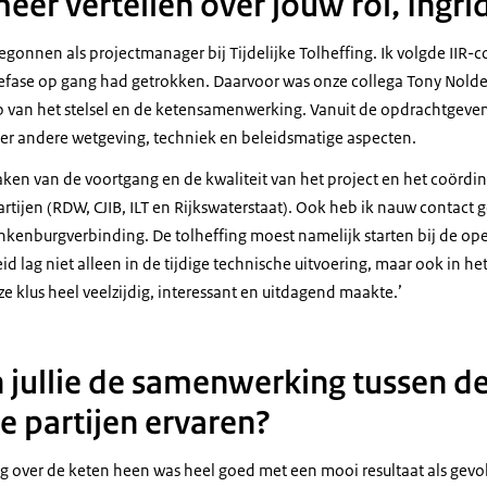
meer vertellen over jouw rol, Ingri
begonnen als projectmanager bij Tijdelijke Tolheffing. Ik volgde IIR-c
tiefase op gang had getrokken. Daarvoor was onze collega Tony Nold
 van het stelsel en de ketensamenwerking. Vanuit de opdrachtgevend
er andere wetgeving, techniek en beleidsmatige aspecten.
en van de voortgang en de kwaliteit van het project en het coördi
rtijen (RDW, CJIB, ILT en Rijkswaterstaat). Ook heb ik nauw contact 
nkenburgverbinding. De tolheffing moest namelijk starten bij de op
d lag niet alleen in de tijdige technische uitvoering, maar ook in het
ze klus heel veelzijdig, interessant en uitdagend maakte.’
jullie de samenwerking tussen d
e partijen ervaren?
g over de keten heen was heel goed met een mooi resultaat als gevol