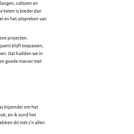
angen, culturen en
de keten is breder dan
el en het uitspreken van
exe projecten.
uent blijft toepassen,
open. Dat hadden we in
een goede manier met
as bijzonder om het
ook, en ik vond het
hebben dit met z’n allen