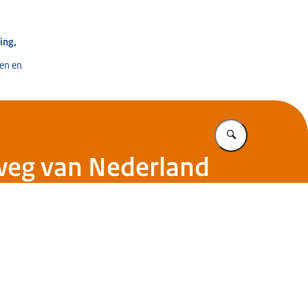
e voor Ontwikkeling, Digitalisering en Innovatie
ing,
en en
Vul in wat u z
lweg van Nederland