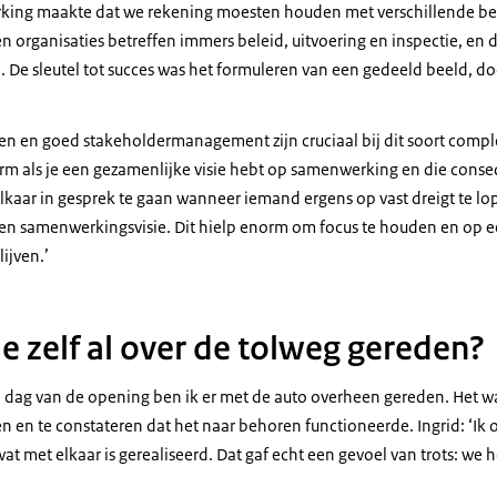
king maakte dat we rekening moesten houden met verschillende bel
 organisaties betreffen immers beleid, uitvoering en inspectie, en 
 De sleutel tot succes was het formuleren van een gedeeld beeld, do
en en goed stakeholdermanagement zijn cruciaal bij dit soort compl
rm als je een gezamenlijke visie hebt op samenwerking en die conseq
lkaar in gesprek te gaan wanneer iemand ergens op vast dreigt te l
en samenwerkingsvisie. Dit hielp enorm om focus te houden en op 
lijven.’
e zelf al over de tolweg gereden?
de dag van de opening ben ik er met de auto overheen gereden. Het w
en en te constateren dat het naar behoren functioneerde. Ingrid: ‘Ik 
at met elkaar is gerealiseerd. Dat gaf echt een gevoel van trots: we 