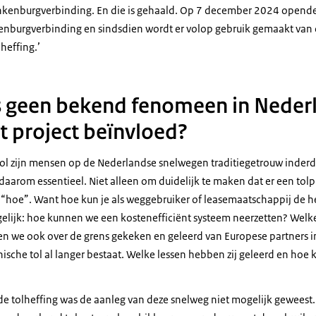
nkenburgverbinding. En die is gehaald. Op 7 december 2024 opende 
nburgverbinding en sindsdien wordt er volop gebruik gemaakt van 
heffing.’
is geen bekend fenomeen in Neder
t project beïnvloed?
tol zijn mensen op de Nederlandse snelwegen traditiegetrouw inde
aarom essentieel. Niet alleen om duidelijk te maken dat er een tolp
 “hoe”. Want hoe kun je als weggebruiker of leasemaatschappij de h
elijk: hoe kunnen we een kostenefficiënt systeem neerzetten? Welke 
n we ook over de grens gekeken en geleerd van Europese partners 
nische tol al langer bestaat. Welke lessen hebben zij geleerd en hoe 
 de tolheffing was de aanleg van deze snelweg niet mogelijk geweest