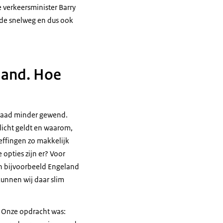
verkeersminister Barry
de snelweg en dus ook
land. Hoe
rdaad minder gewend.
licht geldt en waarom,
effingen zo makkelijk
opties zijn er? Voor
in bijvoorbeeld Engeland
kunnen wij daar slim
. Onze opdracht was: