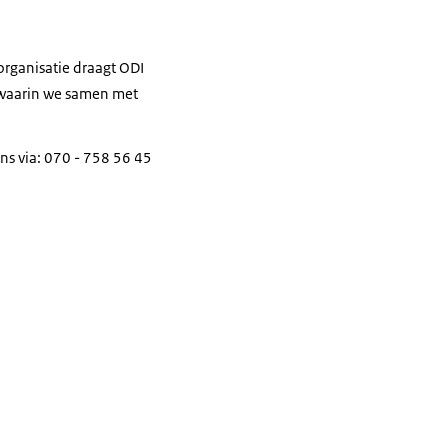
sorganisatie draagt ODI
n waarin we samen met
ns via: 070 - 758 56 45