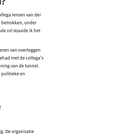
d?
ollega Jeroen van der
e betrokken, onder
e rol stuurde ik het
neren van overleggen
gehad met de collega’s
ening van de tunnel.
 politieke en
e
g. De organisatie