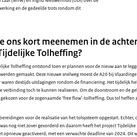
Laat (IenW) en Ingrid Nieuwenhuis (ODI) over de
erking en de gedeelde trots rondom dit
ie ons kort meenemen in de achte
Tijdelijke Tolheffing?
elijke Tolheffing ontstond toen er plannen voor de nieuw aan te leg
werden gemaakt. Deze nieuwe snelweg moest de A20 bij Vlaardinge
waren destijds uitdagingen rondom de financiering. Het tijdelijk hef
 verbinding toch te kunnen realiseren. Om de doorstroom en de geb
is gekozen voor de zogenaamde ‘free flow’-tolheffing. Dus tol heffe
ereidingen voor de realisatie van het tolsysteem opgestart. Echter,
as nog niet zover gevorderd en daarom heeft het project Tijdelijke T
 het opnieuw geactiveerd, met een verwachte deadline van 2024. Dit