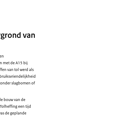
rgrond van
gen
n met de A15 bij
fen van tol werd als
ruiksvriendelijkheid
n zonder slagbomen of
 de bouw van de
olheffing een tijd
 was de geplande