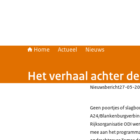
Home
Actueel
Nieuws
Het verhaal achter d
Nieuwsbericht
27-05-20
Geen poortjes of slagb
A24/Blankenburgverbind
Rijksorganisatie ODI wer
mee aan het programma ‘