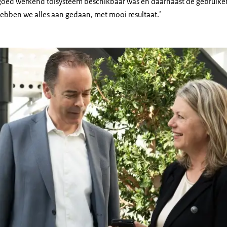
n goed werkend tolsysteem beschikbaar was en daarnaast de gebruik
hebben we alles aan gedaan, met mooi resultaat.’
de Laat en Ingrid Nieuwenhuis in gesprek