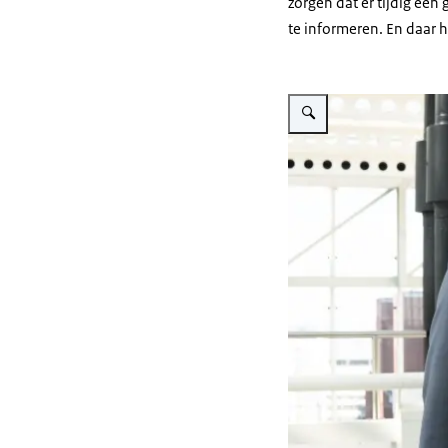
zorgen dat er tijdig ee
te informeren. En daar 
Vergroot afbeelding Tomas 