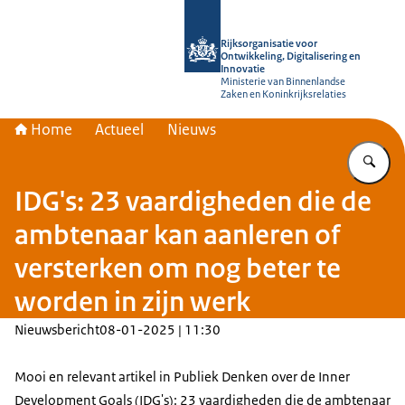
Naar de homepage van Rijksorganisati
Rijksorganisatie voor
Ontwikkeling, Digitalisering en
Innovatie
Ministerie van Binnenlandse
Zaken en Koninkrijksrelaties
Home
Actueel
Nieuws
Vu
IDG's: 23 vaardigheden die de
ambtenaar kan aanleren of
versterken om nog beter te
worden in zijn werk
Nieuwsbericht
08-01-2025 | 11:30
Mooi en relevant artikel in Publiek Denken over de Inner
Development Goals (IDG's): 23 vaardigheden die de ambtenaar