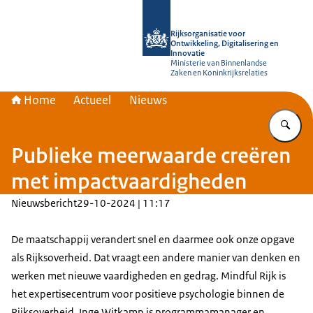
Naar de homepage van Rijksorganisati
Rijksorganisatie voor
Ontwikkeling, Digitalisering en
Innovatie
Ministerie van Binnenlandse
Zaken en Koninkrijksrelaties
Home
Actueel
Nieuws
Vu
Publieke meerwaarde creëren
met impactvaardigheden
Nieuwsbericht
29-10-2024 | 11:17
De maatschappij verandert snel en daarmee ook onze opgave
als Rijksoverheid. Dat vraagt een andere manier van denken en
werken met nieuwe vaardigheden en gedrag. Mindful Rijk is
het expertisecentrum voor positieve psychologie binnen de
Rijksoverheid. Inge Witkamp is programmamanager en