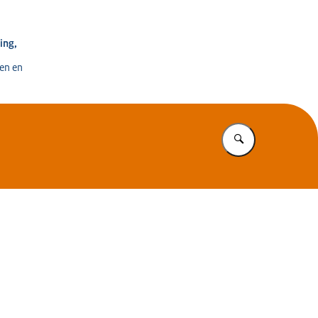
e voor Ontwikkeling, Digitalisering en Innovatie
ing,
en en
Vul in wat u z