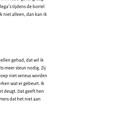
llega’s tijdens de borrel
k niet alleen, dan kan ik
dellen gehad, dat wil ik
s meer steun nodig. Zij
roep niet serieus worden
rken wat er gebeurt. Ik
et deugt. Dat geeft hen
ers dat het niet aan