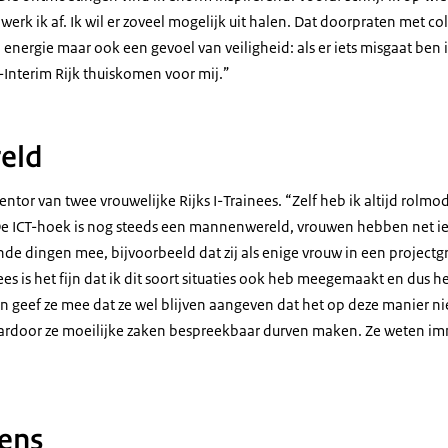
e werk ik af. Ik wil er zoveel mogelijk uit halen. Dat doorpraten met co
 energie maar ook een gevoel van veiligheid: als er iets misgaat ben i
-Interim Rijk thuiskomen voor mij.”
eld
entor van twee vrouwelijke Rijks I-Trainees. “Zelf heb ik altijd rolmo
De ICT-hoek is nog steeds een mannenwereld, vrouwen hebben net iet
de dingen mee, bijvoorbeeld dat zij als enige vrouw in een projectg
s is het fijn dat ik dit soort situaties ook heb meegemaakt en dus he
n geef ze mee dat ze wel blijven aangeven dat het op deze manier ni
aardoor ze moeilijke zaken bespreekbaar durven maken. Ze weten imm
ens