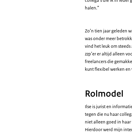
collega’s die ik in ieder 
halen.”
Zo’n tien jaar geleden wa
was onder meer betrokke
vind het leuk om steeds 
zzp’er er altijd alleen 
freelancers die gemakkeli
kunt flexibel werken en v
Rolmodel
Ilse is jurist en infor
tegen die nu haar collega
niet alleen goed in haa
Hierdoor werd mijn inter