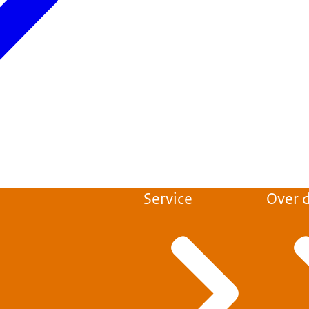
Service
Over d