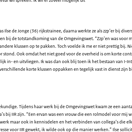
geval wil spreken. Ik wil er zoveel mogelijk uit
s Ilse de Jonge (36) rijkstrainee, daarna werkte ze als zzp’er bij divers
n bij de totstandkoming van de Omgevingswet. “Zzp’en was voor mi
andere klussen op te pakken. Toch voelde ik me er niet prettig bij. Ni
voor stond. Ook omdat het niet goed voor de overheid is om korte cont
jk in- en uitvliegen. Ik was dan ook blij toen ik het bestaan van I-In
erschillende korte klussen oppakken en tegelijk vast in dienst zijn bij
matiekundige. Tijdens haar werk bij de Omgevingswet kwam ze een aan
’s bij IIR zijn. “Een ervan was een vrouw die een rolmodel voor mij wer
r werk maar ook in kennisdelen en het verbinden van collega’s die e
esse voor IIR gewekt, ik wilde ook op die manier werken.” Ilse sollic