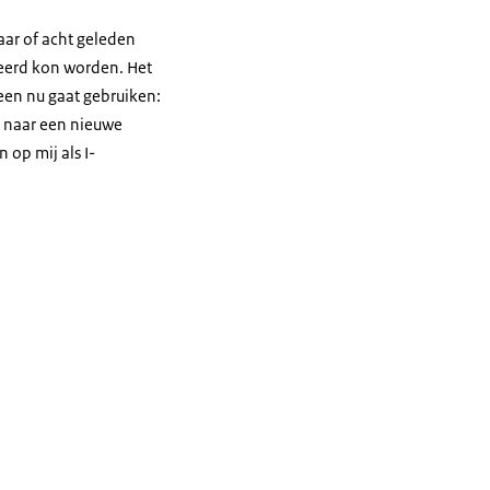
aar of acht geleden
ceerd kon worden. Het
een nu gaat gebruiken:
s naar een nieuwe
 op mij als I-