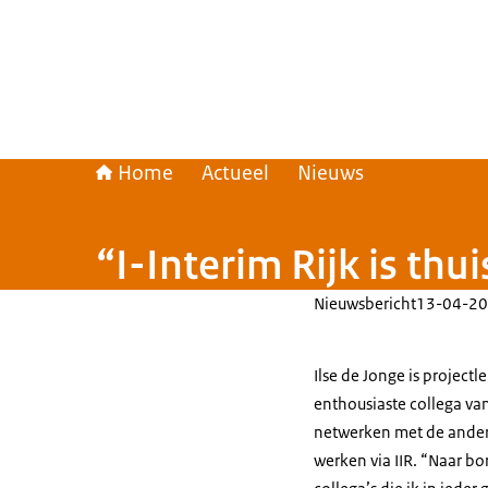
Home
Actueel
Nieuws
“I-Interim Rijk is th
Nieuwsbericht
13-04-20
Ilse de Jonge is projec
enthousiaste collega van
netwerken met de andere
werken via IIR. “Naar bo