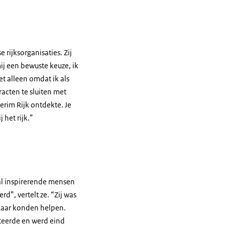
e rijksorganisaties. Zij
j een bewuste keuze, ik
et alleen omdat ik als
racten te sluiten met
terim Rijk ontdekte. Je
 het rijk.”
tal inspirerende mensen
d”, vertelt ze. “Zij was
lkaar konden helpen.
iteerde en werd eind