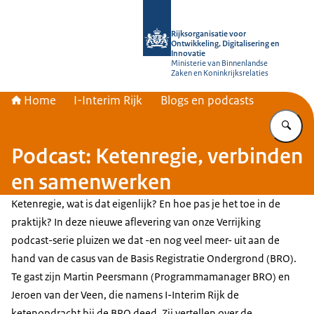
Naar de homepage van Rijksorganisati
Rijksorganisatie voor
Ontwikkeling, Digitalisering en
Innovatie
Ministerie van Binnenlandse
Zaken en Koninkrijksrelaties
Home
I-Interim Rijk
Blogs en podcasts
Vu
Podcast: Ketenregie, verbinden
en samenwerken
Ketenregie, wat is dat eigenlijk? En hoe pas je het toe in de
praktijk? In deze nieuwe aflevering van onze Verrijking
podcast-serie pluizen we dat -en nog veel meer- uit aan de
hand van de casus van de Basis Registratie Ondergrond (BRO).
Te gast zijn Martin Peersmann (Programmamanager BRO) en
Jeroen van der Veen, die namens I-Interim Rijk de
ketenopdracht bij de BRO deed. Zij vertellen over de