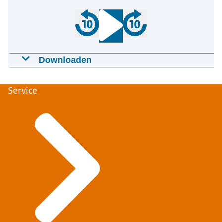
Downloaden
Podcast Ketenregie, verbinden en
samenwerken
Service
15-11-2022
24:34
mp3
56,3 MB
Download