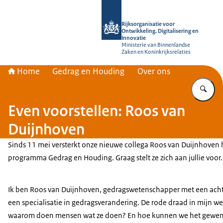
Naar de homepage van Rijksorganisati
Rijksorganisatie voor
Ontwikkeling, Digitalisering en
Innovatie
Ministerie van Binnenlandse
Zaken en Koninkrijksrelaties
Home
Gedrag en Houding
Over ons
Vu
Even voorstellen: Roos van
Duijnhoven
Sinds 11 mei versterkt onze nieuwe collega Roos van Duijnhoven 
programma Gedrag en Houding. Graag stelt ze zich aan jullie voor.
Ik ben Roos van Duijnhoven, gedragswetenschapper met een achte
een specialisatie in gedragsverandering. De rode draad in mijn we
waarom doen mensen wat ze doen? En hoe kunnen we het gewenst