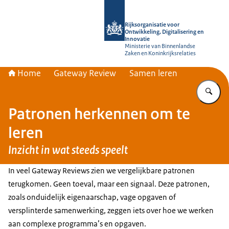
Naar de homepage van Rijksorganisati
Rijksorganisatie voor
Ontwikkeling, Digitalisering en
Innovatie
Ministerie van Binnenlandse
Zaken en Koninkrijksrelaties
Home
Gateway Review
Samen leren
Vu
Patronen herkennen om te
leren
Inzicht in wat steeds speelt
In veel Gateway Reviews zien we vergelijkbare patronen
terugkomen. Geen toeval, maar een signaal. Deze patronen,
zoals onduidelijk eigenaarschap, vage opgaven of
versplinterde samenwerking, zeggen iets over hoe we werken
aan complexe programma’s en opgaven.