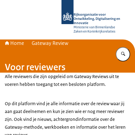
Naar de homepage van Rijksorganisati
Rijksorganisatie voor
Ontwikkeling, Digitalisering en
Innovatie
Ministerie van Binnenlandse
Zaken en Koninkrijksrelaties
Home
Gateway Review
Vu
Voor reviewers
Alle reviewers die zijn opgeleid om Gateway Reviews uit te
voeren hebben toegang tot een besloten platform.
Op dit platform vind je alle informatie over de review waar jij
aan gaat deelnemen en kun je zien wie er nog meer reviewer
zijn. Ook vind je nieuws, achtergrondinformatie over de
Gateway-methode, werkboeken en informatie over het leren
van reviews.