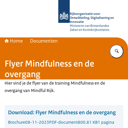
Naar de homepage van Rijksorganisati
Rijksorganisatie voor
Ontwikkeling, Digitalisering en
Innovatie
Ministerie van Binnenlandse
Zaken en Koninkrijksrelaties
Home
Documenten
Vu
Flyer Mindfulness en de
overgang
Hier vind je de flyer van de training Mindfulness en de
overgang van Mindful Rijk.
Download:
Flyer Mindfulness en de overgang
Brochure
08-11-2023
PDF-document
800.81 KB
1 pagina