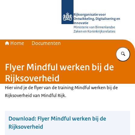
Naar de homepage van Rijksorganisati
Rijksorganisatie voor
Ontwikkeling, Digitalisering en
Innovatie
Ministerie van Binnenlandse
Zaken en Koninkrijksrelaties
Home
Documenten
Vu
Flyer Mindful werken bij de
Rijksoverheid
Hier vind je de flyer van de training Mindful werken bij de
Rijksoverheid van Mindful Rijk.
Download:
Flyer Mindful werken bij de
Rijksoverheid