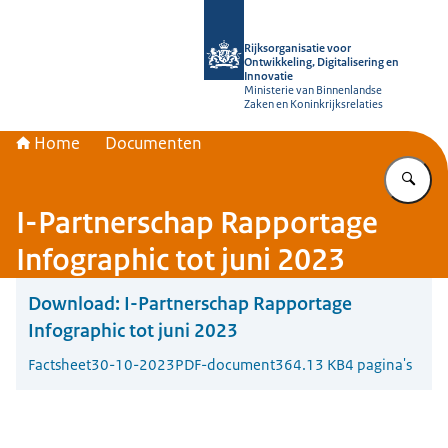
Naar de homepage van Rijksorganisati
Rijksorganisatie voor
Ontwikkeling, Digitalisering en
Innovatie
Ministerie van Binnenlandse
Zaken en Koninkrijksrelaties
Home
Documenten
Vu
I-Partnerschap Rapportage
Infographic tot juni 2023
Download:
I-Partnerschap Rapportage
Infographic tot juni 2023
Factsheet
30-10-2023
PDF-document
364.13 KB
4 pagina's